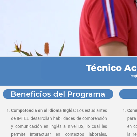
Técnico Ac
Regi
Beneficios del Programa
Competencia en el Idioma Inglés:
Los estudiantes
Comu
de IMTEL desarrollan habilidades de comprensión
para 
y comunicación en inglés a nivel B2, lo cual les
en c
permite interactuar en contextos laborales,
la r