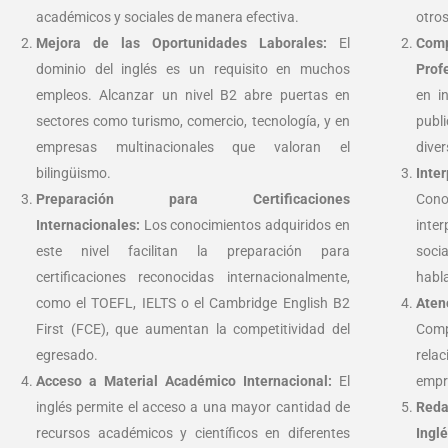
académicos y sociales de manera efectiva.
otro
Mejora de las Oportunidades Laborales:
El
Com
dominio del inglés es un requisito en muchos
Prof
empleos. Alcanzar un nivel B2 abre puertas en
en i
sectores como turismo, comercio, tecnología, y en
publ
empresas multinacionales que valoran el
diver
bilingüismo.
Int
Preparación para Certificaciones
Cono
Internacionales:
Los conocimientos adquiridos en
inte
este nivel facilitan la preparación para
soci
certificaciones reconocidas internacionalmente,
habla
como el TOEFL, IELTS o el Cambridge English B2
Aten
First (FCE), que aumentan la competitividad del
Comp
egresado.
rel
Acceso a Material Académico Internacional:
El
empre
inglés permite el acceso a una mayor cantidad de
Red
recursos académicos y científicos en diferentes
Inglé