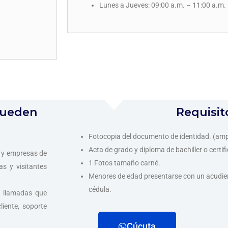
Lunes a Jueves: 09:00 a.m. – 11:00 a.m.
pueden
Requisit
Fotocopia del documento de identidad. (am
Acta de grado y diploma de bachiller o cert
s y empresas de
1 Fotos tamaño carné.
as y visitantes
Menores de edad presentarse con un acudien
cédula.
e llamadas que
liente, soporte
Cúcuta