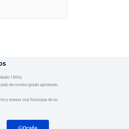
os
pliado 150%).
ificado de noveno grado aprobado.
te y anexar una fotocopia de su
Ocaña