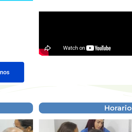
enos
Horario