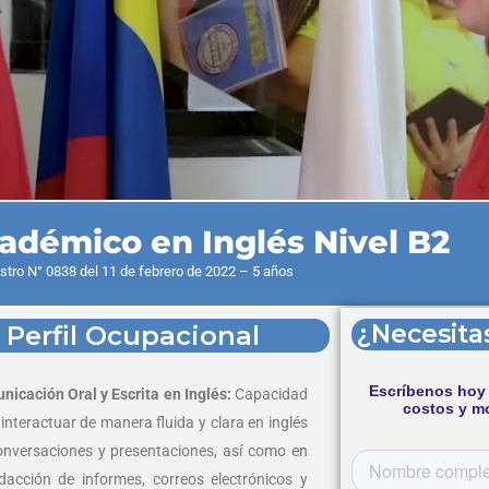
adémico en Inglés Nivel B2
stro N° 0838 del 11 de febrero de 2022 – 5 años
¿Necesita
Perfil Ocupacional
nicación Oral y Escrita en Inglés:
Capacidad
interactuar de manera fluida y clara en inglés
onversaciones y presentaciones, así como en
edacción de informes, correos electrónicos y