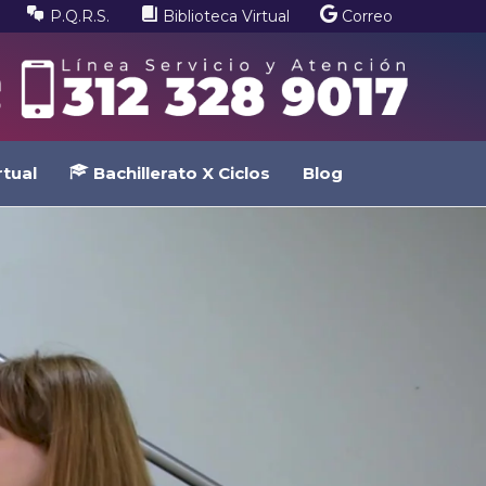
P.Q.R.S.
Biblioteca Virtual
Correo
tual
Bachillerato X Ciclos
Blog