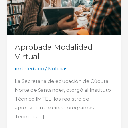
Aprobada Modalidad
Virtual
imteleduco
/
Noticias
La Secretaria de educación de Cúcuta
Norte de Santander, otorgó al Instituto
Técnico IMTEL, los registro de
aprobación de cinco programas
Técnicos […]